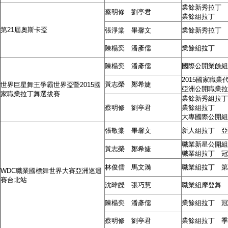
業餘新秀拉丁 
蔡明修 劉亭君
業餘組拉丁 
第21屆奧斯卡盃
張淨棠 畢馨文
業餘新秀拉丁 
陳楊奕 潘彥儒
業餘組拉丁 
陳楊奕 潘彥儒
國際公開業餘
2015國家職業
黃志榮 鄭希婕
世界巨星舞王爭霸世界盃暨2015國
亞洲公開職業
家職業拉丁舞選拔賽
業餘新秀組
蔡明修 劉亭君
業餘組拉
大專國際公開
張敬棠 畢馨文
新人組拉丁 亞
職業新星公開組
黃志榮 鄭希婕
職業組拉丁 冠
林俊儒 馬文漪
職業組拉丁 第
WDC職業國標舞世界大賽亞洲巡迴
賽台北站
沈暐皪 張巧慧
職業組摩登舞 
陳楊奕 潘彥儒
業餘組拉丁 冠
蔡明修 劉亭君
業餘組拉丁 季