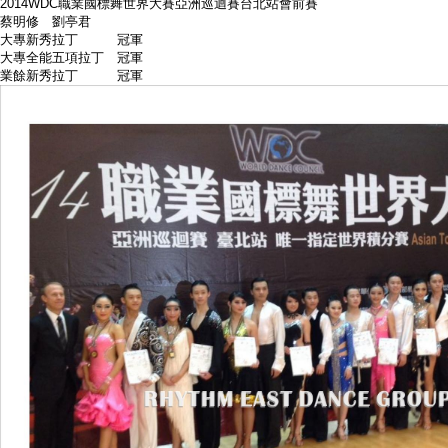
2014WDC職業國標舞世界大賽亞洲巡迴賽台北站會前賽
蔡明修 劉亭君
大專新秀拉丁 冠軍
大專全能五項拉丁 冠軍
業餘新秀拉丁 冠軍