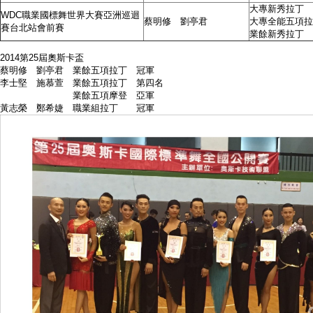
大專新秀拉
WDC職業國標舞世界大賽亞洲巡迴
蔡明修 劉亭君
大專全能五項拉
賽台北站會前賽
業餘新秀拉
2014第25屆奧斯卡盃
蔡明修 劉亭君 業餘五項拉丁 冠軍
李士堅 施慕萱 業餘五項拉丁 第四名
業餘五項摩登 亞軍
黃志榮 鄭希婕 職業組拉丁 冠軍