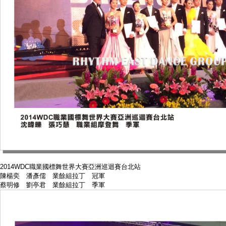
2014WDC職業國標舞世界大賽亞洲巡迴賽台北站
陳楊奕 潘彥儒 業餘組拉丁 冠軍
蔡明修 劉亭君 業餘組拉丁 季軍