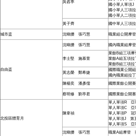
吳咨葶
國小單人單項J
國小單人三項拉
國小單人二項拉
黃子齊
國中單人三項拉
城市盃
沈暐皪 張巧慧
職業組公開摩登
沈暐皪 張巧慧
國內職業組摩登
業餘B組三項摩
李士堅 施慕萱
業餘A組五項拉
業餘B組三項拉
自由盃
國際職業公開組
黃志榮 鄭希婕
國內職業組拉丁
陳楊奕 潘彥儒
國際業餘公開賽
蔡明修 劉亭君
國際業餘公開賽
單人單項R 亞
單人單項C 亞
陳韋禎
單人單項P 冠
北投區體育月
單人單項J 第
單人單項S 亞
沈暐皪 張巧慧
職業A組摩登 