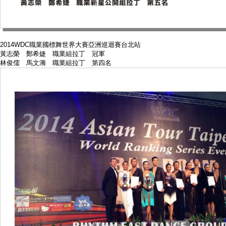
2014WDC職業國標舞世界大賽亞洲巡迴賽台北站
黃志榮 鄭希婕 職業組拉丁 冠軍
林俊儒 馬文漪 職業組拉丁 第四名