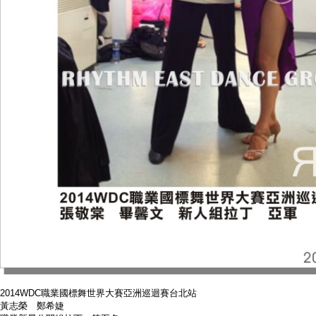
2014WDC職業國標舞世界大賽亞洲巡迴賽台北站
黃志榮 鄭希婕