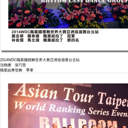
2014WDC職業國標舞世界大賽亞洲巡迴賽台北站
沈暐皪 張巧慧
職業組摩登舞 季軍