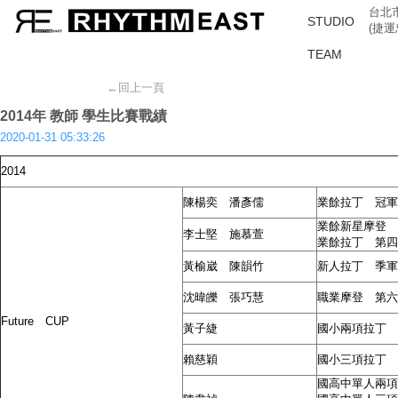
台北市
STUDIO
(捷
TEAM
←回上一頁
2014年 教師 學生比賽戰績
2020-01-31 05:33:26
2014
陳楊奕 潘彥儒
業餘拉丁 冠軍
業餘新星摩登 
李士堅 施慕萱
業餘拉丁 第四
黃榆崴 陳韻竹
新人拉丁 季軍
沈暐皪 張巧慧
職業摩登 第六
Future CUP
黃子緁
國小兩項拉丁 
賴慈穎
國小三項拉丁 
國高中單人兩項