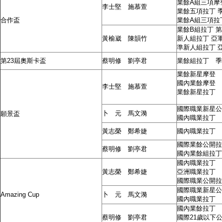
業餘A組三項摩
李士堅 施慕萱
業餘五項拉丁 
合作盃
業餘A組三項拉
業餘B組拉丁 
黃榆崴 陳韻竹
新人組拉丁 亞
準新人組拉丁 
第23屆奧斯卡盃
蔡明修 劉亭君
業餘組拉丁 季
業餘新星摩登 
國內業餘摩登 
李士堅 施慕萱
業餘新星拉丁 
國際職業新星公
卜 元 馬文漪
願景盃
國內職業拉丁 
黃志榮 鄭希婕
國內職業拉丁 
國際業餘公開拉
蔡明修 劉亭君
國內業餘組拉丁
國內職業拉丁 
黃志榮 鄭希婕
亞洲職業拉丁 
國際職業公開拉
國際職業新星公
Amazing Cup
卜 元 馬文漪
國內職業拉丁 
國內業餘拉丁 
蔡明修 劉亭君
國際21歲以下